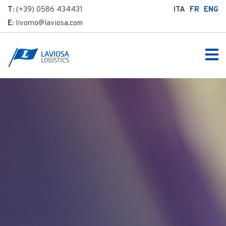
T:
(+39) 0586 434431
ITA
FR
ENG
E:
livorno@laviosa.com